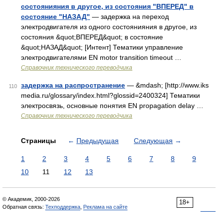
состоянияния в другое, из состояния "ВПЕРЕД" в
состояние "НАЗАД"
— задержка на переход
электродвигателя из одного состоянияния в другое, из
состояния &quot;ВПЕРЕД&quot; в состояние
&quot;НАЗАД&quot; [Интент] Тематики управление
электродвигателями EN motor transition timeout …
Справочник технического переводчика
задержка на распространение
— &mdash; [http://www.iks
110
media.ru/glossary/index.html?glossid=2400324] Тематики
электросвязь, основные понятия EN propagation delay …
Справочник технического переводчика
Страницы
←
Предыдущая
Следующая
→
1
2
3
4
5
6
7
8
9
10
11
12
13
© Академик, 2000-2026
18+
Обратная связь:
Техподдержка
,
Реклама на сайте