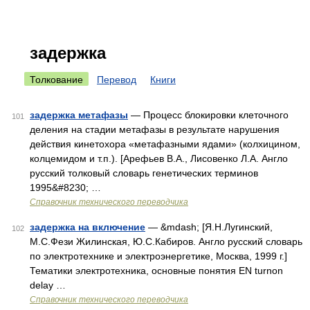
задержка
Толкование
Перевод
Книги
задержка метафазы
— Процесс блокировки клеточного
101
деления на стадии метафазы в результате нарушения
действия кинетохора «метафазными ядами» (колхицином,
колцемидом и т.п.). [Арефьев В.А., Лисовенко Л.А. Англо
русский толковый словарь генетических терминов
1995&#8230; …
Справочник технического переводчика
задержка на включение
— &mdash; [Я.Н.Лугинский,
102
М.С.Фези Жилинская, Ю.С.Кабиров. Англо русский словарь
по электротехнике и электроэнергетике, Москва, 1999 г.]
Тематики электротехника, основные понятия EN turnon
delay …
Справочник технического переводчика